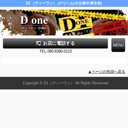
D1（ディーワン） (デリヘル/大分県中津市発)
お店に電話する
TEL.080-8390-0123
▲ページの先頭へ戻る
Copyright © D1（ディーワン） All Rights Reserved.